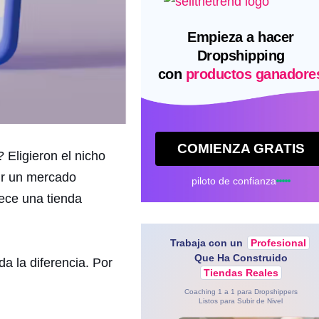
Empieza a hacer
Dropshipping
con
productos ganadore
COMIENZA GRATIS
 Eligieron el nicho
ir un mercado
piloto de confianza
ece una tienda
Trabaja con un
Profesional
Que Ha Construido
a la diferencia. Por
Tiendas Reales
Coaching 1 a 1 para Dropshippers
Listos para Subir de Nivel