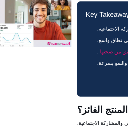
Key Takeawa
كة الاجتماعية.
لى نطاق واسع.
قق من صحتها
.
 والنمو بسرعة.
منتج الفائز؟
ي والمشاركة الاجتماعية.