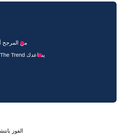
من المرجح أن
يساعدك Sell The Trend في العثور على المنتجات ذات الإمكانات الفيروسية
الفوز بانت