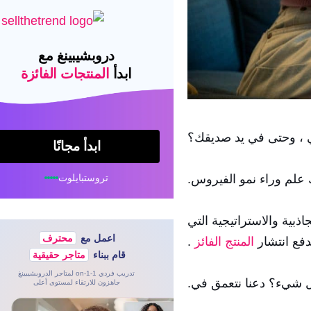
دروبشيبينغ مع
ابدأ
المنتجات الفائزة
 ، وحتى في يد صديقك؟
ابدأ مجانًا
تروستبايلوت
 علم وراء نمو الفيروس.
ذبية والاستراتيجية التي
اعمل مع
محترف
دفع انتشار
المنتج الفائز
.
قام ببناء
متاجر حقيقية
تدريب فردي 1-on-1 لمتاجر الدروبشيبينغ
 شيء؟ دعنا نتعمق في.
جاهزون للارتقاء لمستوى أعلى