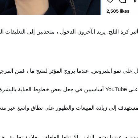
ر كرة الثلج. يريد الآخرون الدخول ، منجذبين إلى التعليقات ال
ئل على نمو الفيروس. عندما يروج المؤثر لمنتج ما ، فمن المرج
 نطاق واسع.
ستهدف إلى زيادة المبيعات والظهور على نطاق واسع عبر منص
هوره. عندما يشعر الناس بالارتباط العاطفي بعلامة تجارية ، 