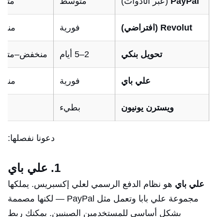
PayPal
(عبر الأدوات)
متوسط
متو
Revolut (افتراضي)
فورية
منخ
تحويل بنكي
2–5 أيام
منخفض–متو
علي باي
فورية
منخ
ويسترن يونيون
بطيء
عا
دعونا نفصلها:
1. علي باي
علي باي
هو نظام الدفع الرسمي لعلي إكسبريس. يملكها
مجموعة علي بابا وتعمل مثل PayPal — لكنها مصممة
بشكل أساسي للمستخدمين الصينيين. يمكنك ربط