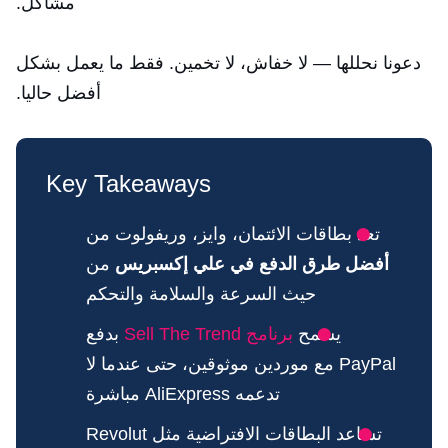
مشاكل.
دعونا نحللها — لا خفاش، لا تخمين. فقط ما يعمل بشكل
أفضل حاليا.
Key Takeaways
تعد بطاقات الائتمان، وايز، وريفولوت من
أفضل طرق الدفع في علي إكسبريس
من
حيث السرعة والسلامة والتحكم
يسمح
برنامج Sell The Trend
بدفع
PayPal مع موردين موثوقين، حتى عندما لا
تدعمه AliExpress مباشرة
تساعد البطاقات الافتراضية مثل Revolut