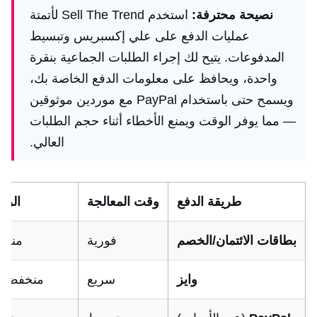
نصيحة محترفة:
استخدم Sell The Trend لأتمتة
عمليات الدفع على علي إكسبريس وتبسيط
المدفوعات. يتيح لك إجراء الطلبات الجماعية بنقرة
واحدة، ويحافظ على معلومات الدفع الخاصة بك،
ويسمح حتى باستخدام PayPal مع موردين موثوقين
— مما يوفر الوقت ويمنع الأخطاء أثناء حجم الطلبات
العالي.
طريقة الدفع
وقت المعالجة
الرس
بطاقات الائتمان/الخصم
فورية
منخ
وايز
سريع
منخفض ج